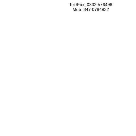
Tel./Fax. 0332.576496
Mob. 347 0784932
www.drtoffano.com
info@drtoffano.com
commerciale@drtoffano.com
tecnico@drtoffano.com